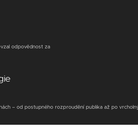
evzal odpovědnost za
gie
nách – od postupného rozproudění publika až po vrcholný