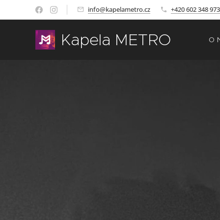
info@kapelametro.cz
+420 602 348 973
Kapela METRO
O 