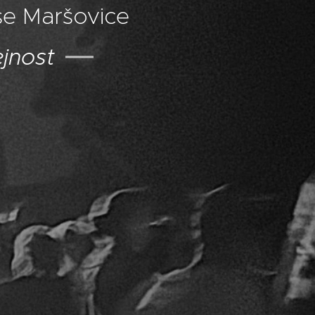
se Maršovice
ejnost