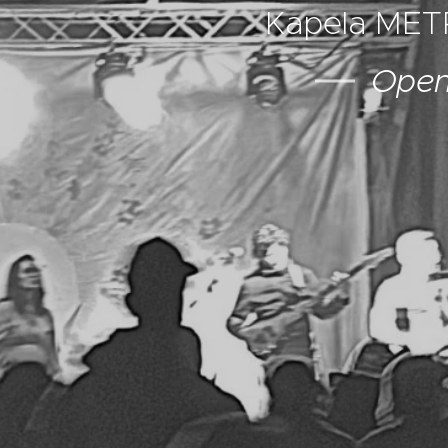
Kapela METR
Open-