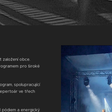
t založení obce.
programem pro široké
gram, spolupracující
repertoár ve třech
d pódiem a energický