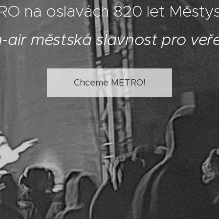
O na oslavách 820 let Městy
air městská slavnost pro veř
Chceme METRO!