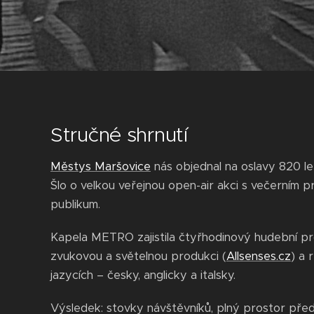
Stručné shrnutí
Městys Maršovice
nás objednal na oslavy 820 le
Šlo o velkou veřejnou open-air akci s večerním 
publikum.
Kapela METRO zajistila čtyřhodinový hudební pro
zvukovou a světelnou produkci (
Allsenses.cz
) a 
jazycích – česky, anglicky a italsky.
Výsledek: stovky návštěvníků, plný prostor pře