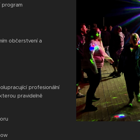
í program
mím občerstvení a
olupracující profesionální
 kterou pravidelně
toru
show